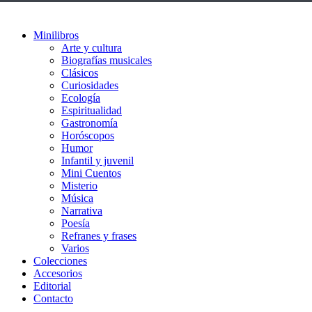
Minilibros
Arte y cultura
Biografías musicales
Clásicos
Curiosidades
Ecología
Espiritualidad
Gastronomía
Horóscopos
Humor
Infantil y juvenil
Mini Cuentos
Misterio
Música
Narrativa
Poesía
Refranes y frases
Varios
Colecciones
Accesorios
Editorial
Contacto