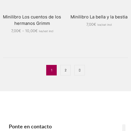
Minilibro Los cuentos de los
Minilibro La bella y la bestia
hermanos Grimm
7,00
€
iva/vat incl
7,00
€
-
10,00
€
iva/vat incl
1
2
Ponte en contacto