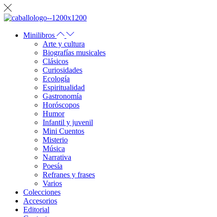
Minilibros
Arte y cultura
Biografías musicales
Clásicos
Curiosidades
Ecología
Espiritualidad
Gastronomía
Horóscopos
Humor
Infantil y juvenil
Mini Cuentos
Misterio
Música
Narrativa
Poesía
Refranes y frases
Varios
Colecciones
Accesorios
Editorial