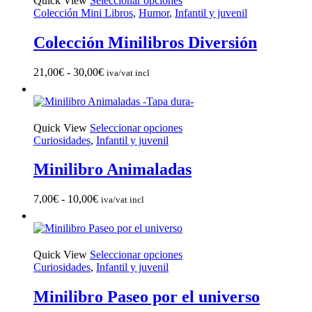
Quick View
Seleccionar opciones
producto
Colección Mini Libros
,
Humor
,
Infantil y juvenil
tiene
múltiples
Colección Minilibros Diversión
variantes.
Las
Rango
21,00
€
-
30,00
€
iva/vat incl
opciones
de
se
precios:
pueden
desde
elegir
21,00€
en
Este
Quick View
Seleccionar opciones
hasta
la
producto
Curiosidades
,
Infantil y juvenil
30,00€
página
tiene
de
múltiples
Minilibro Animaladas
producto
variantes.
Las
Rango
7,00
€
-
10,00
€
iva/vat incl
opciones
de
se
precios:
pueden
desde
elegir
7,00€
en
Este
Quick View
Seleccionar opciones
hasta
la
producto
Curiosidades
,
Infantil y juvenil
10,00€
página
tiene
de
múltiples
Minilibro Paseo por el universo
producto
variantes.