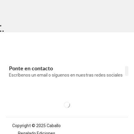
Ponte en contacto
Escríbenos un email o síguenos en nuestras redes sociales
Con
Pol
Pol
Avi
Copyright © 2025 Caballo
Regalado Ediciones