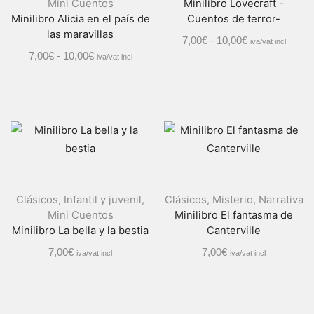
Mini Cuentos
Minilibro Lovecraft -
Minilibro Alicia en el país de
Cuentos de terror-
las maravillas
7,00
€
-
10,00
€
iva/vat incl
7,00
€
-
10,00
€
iva/vat incl
Clásicos
,
Infantil y juvenil
,
Clásicos
,
Misterio
,
Narrativa
Mini Cuentos
Minilibro El fantasma de
Minilibro La bella y la bestia
Canterville
7,00
€
7,00
€
iva/vat incl
iva/vat incl