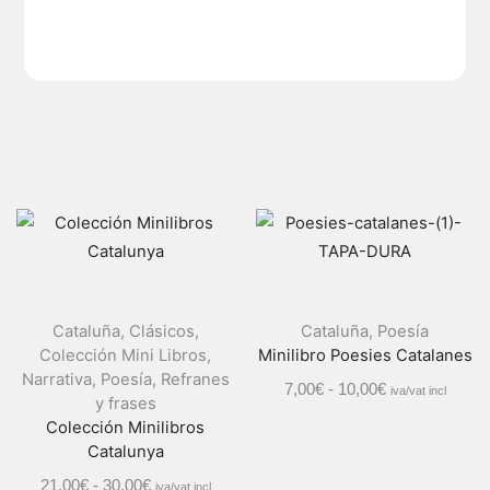
Cataluña
,
Clásicos
,
Cataluña
,
Poesía
Colección Mini Libros
,
Minilibro Poesies Catalanes
Narrativa
,
Poesía
,
Refranes
7,00
€
-
10,00
€
iva/vat incl
y frases
Colección Minilibros
Catalunya
21,00
€
-
30,00
€
iva/vat incl