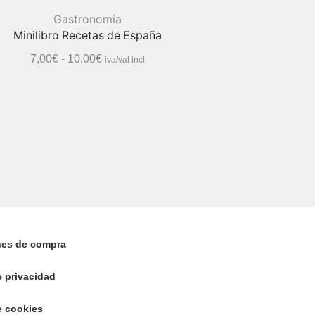
Gastronomía
Minilibro Recetas de España
7,00
€
-
10,00
€
iva/vat incl
nes de compra
e privacidad
e cookies