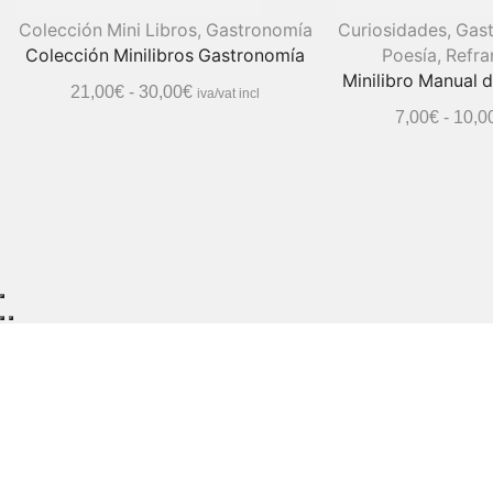
Colección Mini Libros
,
Gastronomía
Curiosidades
,
Gas
Colección Minilibros Gastronomía
Poesía
,
Refra
Minilibro Manual 
21,00
€
-
30,00
€
iva/vat incl
7,00
€
-
10,0