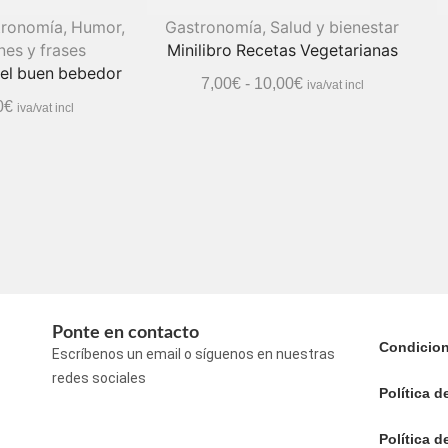
tronomía
,
Humor
,
Gastronomía
,
Salud y bienestar
nes y frases
Minilibro Recetas Vegetarianas
del buen bebedor
7,00
€
-
10,00
€
iva/vat incl
0
€
iva/vat incl
Ponte en contacto
Condicio
Escríbenos un email o síguenos en nuestras
redes sociales
Política d
Política d