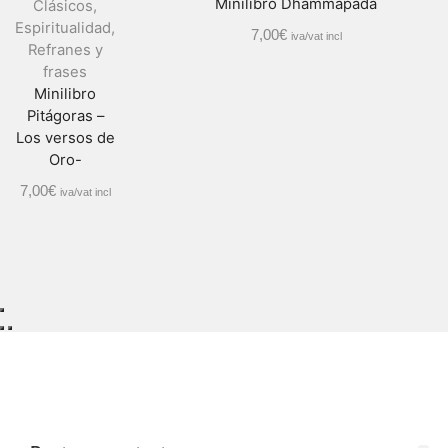
Minilibro Dhammapada
Clásicos
,
Espiritualidad
,
7,00
€
iva/vat incl
Refranes y
frases
Minilibro
Pitágoras –
Los versos de
Oro-
7,00
€
iva/vat incl