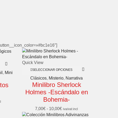
utton__icon_color=»#bc1e16″]
Quick View
SELECCIONAR OPCIONES
il
,
Mini
Clásicos
,
Misterio
,
Narrativa
Minilibro Sherlock
ntos
Holmes -Escándalo en
Bohemia-
l
7,00
€
-
10,00
€
iva/vat incl