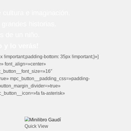
 cultura e imaginación.
grandes historias.
 de un niño.
 y lo verás!
!important;padding-bottom: 35px !important;}»]
» font_align=»center»
_button__font_size=»16″
true» mpc_button__padding_css=»padding-
button_margin_divider=»true»
button__icon=»fa fa-asterisk»
Quick View