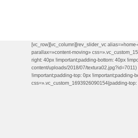
[vc_row][vc_column][rev_slider_vc alias=»home-
parallax=»content-moving» css=».vc_custom_1551
right: 40px !important;padding-bottom: 40px !imp
content/uploads/2018/07/textura02.jpg?id=7011
!important;padding-top: 0px !important;padding-
css=».vc_custom_1693926090154{padding-top: 20px