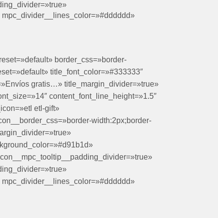
ing_divider=»true»
;» mpc_divider__lines_color=»#dddddd»
reset=»default» border_css=»border-
reset=»default» title_font_color=»#333333″
le=»Envíos gratis…» title_margin_divider=»true»
ont_size=»14″ content_font_line_height=»1.5″
on=»etl etl-gift»
on__border_css=»border-width:2px;border-
argin_divider=»true»
ckground_color=»#d91b1d»
con__mpc_tooltip__padding_divider=»true»
ing_divider=»true»
;» mpc_divider__lines_color=»#dddddd»