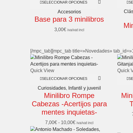
S
SELECCIONAR OPCIONES
Clás
Accesorios
Base para 3 minilibros
Min
3,00
€
iva/vat incl
[/mpc_tab][mpc_tab title=»Novedades» tab_id=
Quick View
Quick 
SELECCIONAR OPCIONES
S
Curiosidades
,
Infantil y juvenil
Minilibro Rompe
Min
Cabezas -Acertijos para
T
mentes inquietas-
7,00
€
-
10,00
€
iva/vat incl