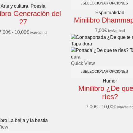
SELECCIONAR OPCIONES
Arte y cultura
,
Poesía
libro Generación del
Espiritualidad
Minilibro Dhamma
27
7,00
€
iva/vat incl
7,00
€
-
10,00
€
iva/vat incl
Quick View
SELECCIONAR OPCIONES
Humor
Minilibro ¿De que
ríes?
7,00
€
-
10,00
€
iva/vat inc
View