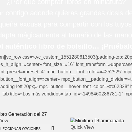
¿Por qué comprar libros en miniatura?
ar contigo adonde quieras grandes dosis de
ueña excusa para compartir con los tuyos 
dapta mágicamente al tamaño de las manos
l auténtico libro de bolsillo… ¡Pruébalo
tion][vc_row css=».vc_custom_1551280613503{padding-top: 20px 
bs_h_align=»center» font_size=»16″ font_transform=»uppercase
ont_preset=»preset_4″ mpc_button__font_color=»#252525″ mpc
button__font_align=»center» mpc_button__padding_divider=»
;padding-left:20px;» mpc_button__hover_font_color=»#c62828″ 
_tab title=»Los más vendidos» tab_id=»1498460286781-1″ mpc_
View
Quick View
ELECCIONAR OPCIONES