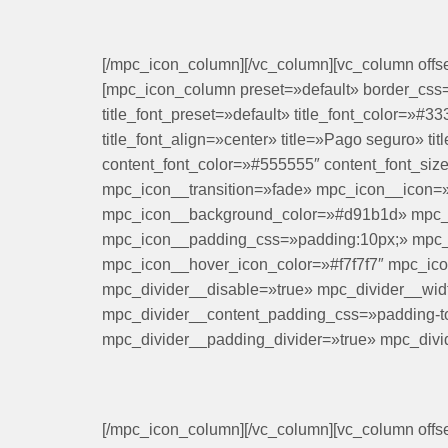
[/mpc_icon_column][/vc_column][vc_column offset=
[mpc_icon_column preset=»default» border_css=»
title_font_preset=»default» title_font_color=»#33
title_font_align=»center» title=»Pago seguro» t
content_font_color=»#555555″ content_font_size
mpc_icon__transition=»fade» mpc_icon__icon=»e
mpc_icon__background_color=»#d91b1d» mpc_ico
mpc_icon__padding_css=»padding:10px;» mpc_
mpc_icon__hover_icon_color=»#f7f7f7″ mpc_ic
mpc_divider__disable=»true» mpc_divider__wid
mpc_divider__content_padding_css=»padding-top
mpc_divider__padding_divider=»true» mpc_divi
[/mpc_icon_column][/vc_column][vc_column offs