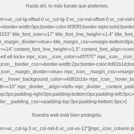
Hasta ahí, lo más barato que podemos.
»vc_col-lg-offset-0 vc_col-lg-3 vc_col-md-offset-0 vc_col-md-6
border-width:0px;border-color:#f3f3f3;border-style:solid;bord
3333″ title_font_size=»17″ title_font_line_height=»1.4″ title_f
itle_margin_divider=»true» title_margin_css=»margin-bottom:8px
=»14″ content_font_line_height=»1.5″ content_font_align=»cen
tl etl-lock» mpc_icon__icon_color=»#f7f7f7″ mpc_icon__icon
n__border_css=»border-width:2px;border-color:#d91b1d;border
icon__margin_divider=»true» mpc_icon__margin_css=»margin
on__hover_background_color=»#d91b1d» mpc_icon__hover_bo
th=»10″ mpc_divider__align=»left» mpc_divider__content_padd
:0px;padding-right:0px;padding-bottom:0px;padding-left:0px
der__padding_css=»padding-top:3px;padding-bottom:3px;»]
Nuestra web está bien protegida.
et=»vc_col-lg-3 vc_col-md-6 vc_col-xs-12″][mpc_icon_column p