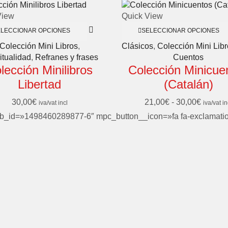
View
Quick View
ELECCIONAR OPCIONES
SELECCIONAR OPCIONES
Colección Mini Libros
,
Clásicos
,
Colección Mini Lib
itualidad
,
Refranes y frases
Cuentos
lección Minilibros
Colección Minicue
Libertad
(Catalán)
30,00
€
21,00
€
-
30,00
€
iva/vat incl
iva/vat in
ab_id=»1498460289877-6″ mpc_button__icon=»fa fa-exclamati