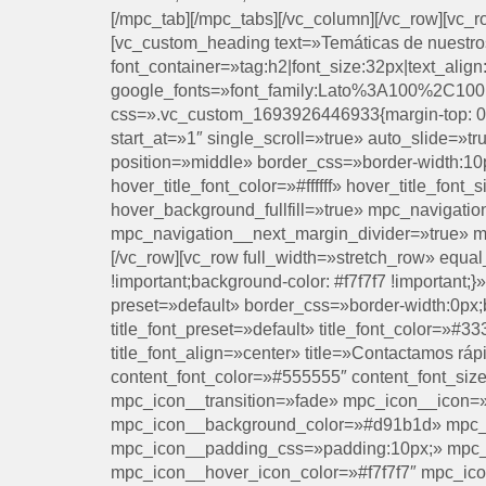
[/mpc_tab][/mpc_tabs][/vc_column][/vc_row][vc_
[vc_custom_heading text=»Temáticas de nuestros
font_container=»tag:h2|font_size:32px|text_alig
google_fonts=»font_family:Lato%3A100%2C10
css=».vc_custom_1693926446933{margin-top: 0px
start_at=»1″ single_scroll=»true» auto_slide=»t
position=»middle» border_css=»border-width:10px;
hover_title_font_color=»#ffffff» hover_title_fon
hover_background_fullfill=»true» mpc_navigati
mpc_navigation__next_margin_divider=»true» mpc
[/vc_row][vc_row full_width=»stretch_row» equ
!important;background-color: #f7f7f7 !important
preset=»default» border_css=»border-width:0px;b
title_font_preset=»default» title_font_color=»#33
title_font_align=»center» title=»Contactamos rá
content_font_color=»#555555″ content_font_size
mpc_icon__transition=»fade» mpc_icon__icon=»
mpc_icon__background_color=»#d91b1d» mpc_ico
mpc_icon__padding_css=»padding:10px;» mpc_
mpc_icon__hover_icon_color=»#f7f7f7″ mpc_ic