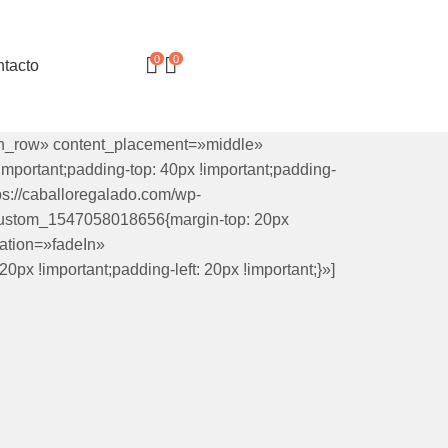
0
0
tacto
etch_row» content_placement=»middle»
portant;padding-top: 40px !important;padding-
tps://caballoregalado.com/wp-
_custom_1547058018656{margin-top: 20px
mation=»fadeIn»
x !important;padding-left: 20px !important;}»]