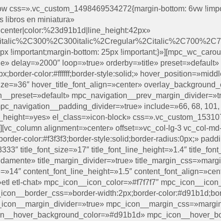
row css=».vc_custom_1498469534272{margin-bottom: 6vw !impor
 libros en miniatura»
n:center|color:%23d91b1d|line_height:42px»
0italic%2C300%2C300italic%2Cregular%2Citalic%2C700%2C7
 !important;margin-bottom: 25px !important;}»][mpc_wc_caro
rue» delay=»2000″ loop=»true» orderby=»title» preset=»default
border-color:#ffffff;border-style:solid;» hover_position=»middl
t_size=»36″ hover_title_font_align=»center» overlay_background
on__preset=»default» mpc_navigation__prev_margin_divider=»t
_navigation__padding_divider=»true» include=»66, 68, 101, 97
al_height=»yes» el_class=»icon-block» css=».vc_custom_1531
;}»][vc_column alignment=»center» offset=»vc_col-lg-3 vc_col-
order-color:#f3f3f3;border-style:solid;border-radius:0px;» pa
3333″ title_font_size=»17″ title_font_line_height=»1.4″ title_f
pidamente» title_margin_divider=»true» title_margin_css=»marg
=»14″ content_font_line_height=»1.5″ content_font_align=»cen
etl etl-chat» mpc_icon__icon_color=»#f7f7f7″ mpc_icon__icon
n__border_css=»border-width:2px;border-color:#d91b1d;border
icon__margin_divider=»true» mpc_icon__margin_css=»margin
on__hover_background_color=»#d91b1d» mpc_icon__hover_bo