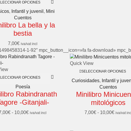
ELECCIONAR OPCIONES
icos
,
Infantil y juvenil
,
Mini
Cuentos
ilibro La bella y la
bestia
7,00
€
iva/vat incl
»1498458314-1-92″ mpc_button__icon=»fa fa-download» mpc_b
Quick View
View
SELECCIONAR OPCIONES
ELECCIONAR OPCIONES
Curiosidades
,
Infantil y juven
Poesía
Cuentos
ilibro Rabindranath
Minilibro Minicue
agore -Gitanjali-
mitológicos
7,00
€
-
10,00
€
7,00
€
-
10,00
€
iva/vat incl
iva/vat inc