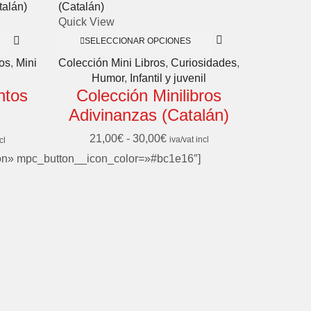
Quick View
SELECCIONAR OPCIONES
Colección Mini Libros
,
Curiosidades
,
ros
,
Mini
Humor
,
Infantil y juvenil
Colección Minilibros
ntos
Adivinanzas (Catalán)
21,00
€
-
30,00
€
iva/vat incl
cl
on» mpc_button__icon_color=»#bc1e16″]