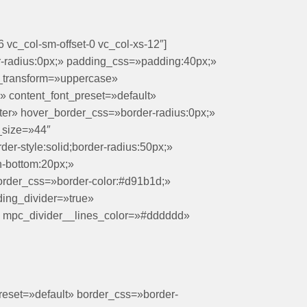
 vc_col-sm-offset-0 vc_col-xs-12″]
er-radius:0px;» padding_css=»padding:40px;»
ont_transform=»uppercase»
;» content_font_preset=»default»
ter» hover_border_css=»border-radius:0px;»
_size=»44″
-style:solid;border-radius:50px;»
-bottom:20px;»
rder_css=»border-color:#d91b1d;»
ing_divider=»true»
;» mpc_divider__lines_color=»#dddddd»
reset=»default» border_css=»border-