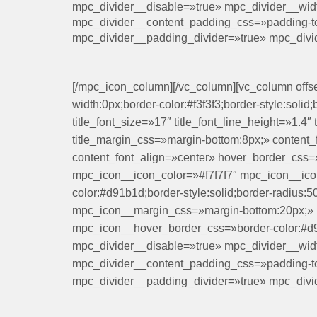
mpc_divider__disable=»true» mpc_divider__wid
mpc_divider__content_padding_css=»padding-top
mpc_divider__padding_divider=»true» mpc_divi
[/mpc_icon_column][/vc_column][vc_column offs
width:0px;border-color:#f3f3f3;border-style:soli
title_font_size=»17″ title_font_line_height=»1.4″
title_margin_css=»margin-bottom:8px;» content_
content_font_align=»center» hover_border_css=»
mpc_icon__icon_color=»#f7f7f7″ mpc_icon__ic
color:#d91b1d;border-style:solid;border-radiu
mpc_icon__margin_css=»margin-bottom:20px;»
mpc_icon__hover_border_css=»border-color:#d9
mpc_divider__disable=»true» mpc_divider__wid
mpc_divider__content_padding_css=»padding-top
mpc_divider__padding_divider=»true» mpc_divi