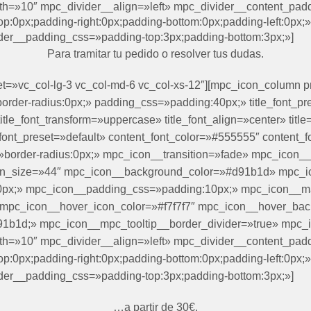
th=»10″ mpc_divider__align=»left» mpc_divider__content_padd
:0px;padding-right:0px;padding-bottom:0px;padding-left:0px
der__padding_css=»padding-top:3px;padding-bottom:3px;»]
Para tramitar tu pedido o resolver tus dudas.
et=»vc_col-lg-3 vc_col-md-6 vc_col-xs-12″][mpc_icon_column p
d;border-radius:0px;» padding_css=»padding:40px;» title_font_p
 title_font_transform=»uppercase» title_font_align=»center» tit
font_preset=»default» content_font_color=»#555555″ content_f
border-radius:0px;» mpc_icon__transition=»fade» mpc_icon__ic
on_size=»44″ mpc_icon__background_color=»#d91b1d» mpc_ic
s:50px;» mpc_icon__padding_css=»padding:10px;» mpc_icon__m
 mpc_icon__hover_icon_color=»#f7f7f7″ mpc_icon__hover_ba
1b1d;» mpc_icon__mpc_tooltip__border_divider=»true» mpc_i
th=»10″ mpc_divider__align=»left» mpc_divider__content_padd
:0px;padding-right:0px;padding-bottom:0px;padding-left:0px
der__padding_css=»padding-top:3px;padding-bottom:3px;»]
…a partir de 30€.