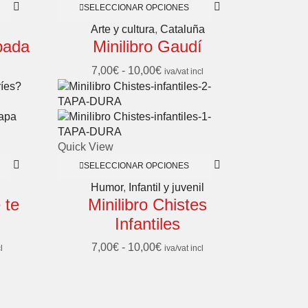
SELECCIONAR OPCIONES
Arte y cultura
,
Cataluña
pada
Minilibro Gaudí
7,00
€
-
10,00
€
iva/vat incl
Quick View
SELECCIONAR OPCIONES
Humor
,
Infantil y juvenil
 te
Minilibro Chistes
Infantiles
7,00
€
-
10,00
€
l
iva/vat incl