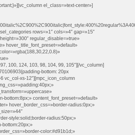
tant;}»][vc_column el_class=»text-center»]
00italic%2C900%2C900italic|font_style:400%20regular%3A4
usel_categories rows=»1″ cols=»4″ gap=»15″
» height=»300″ regular_disable=»true»
e» hover_title_font_preset=»default»
_color=»rgba(188,30,22,0.8)»
rue»
, 100, 124, 103, 98, 104, 99, 105″][/vc_column]
070106903{padding-bottom: 20px
md-6 vc_col-xs-12″][mpc_icon_column
dding_css=»padding:40px;»
ont_transform=»uppercase»
in-bottom:8px;» content_font_preset=»default»
ter» hover_border_css=»border-radius:0px;»
_size=»44″
-style:solid;border-radius:50px;»
-bottom:20px;»
rder_css=»border-color:#d91b1d;»