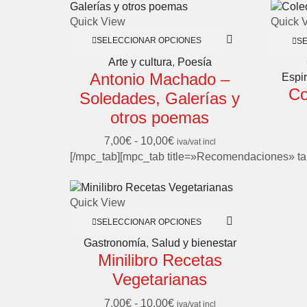
Quick View
Quick 
SELECCIONAR OPCIONES
S
Arte y cultura
,
Poesía
Antonio Machado –
Espir
Co
Soledades, Galerías y
otros poemas
7,00
€
-
10,00
€
iva/vat incl
[/mpc_tab][mpc_tab title=»Recomendaciones» t
Quick View
SELECCIONAR OPCIONES
Gastronomía
,
Salud y bienestar
Minilibro Recetas
Vegetarianas
7,00
€
-
10,00
€
iva/vat incl