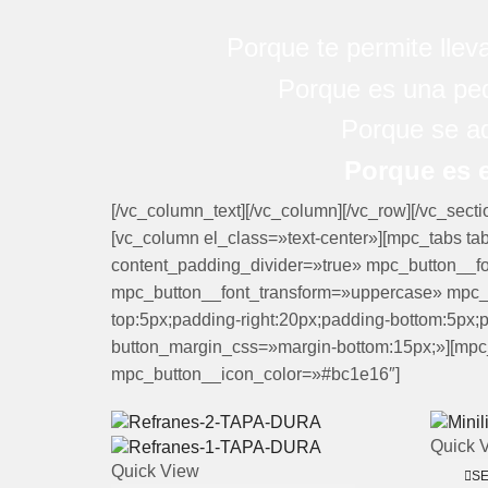
Porque te permite llev
Porque es una peq
Porque se a
Porque es e
[/vc_column_text][/vc_column][/vc_row][/vc_sec
[vc_column el_class=»text-center»][mpc_tabs ta
content_padding_divider=»true» mpc_button__f
mpc_button__font_transform=»uppercase» mpc_
top:5px;padding-right:20px;padding-bottom:5px
button_margin_css=»margin-bottom:15px;»][mpc
mpc_button__icon_color=»#bc1e16″]
Quick 
Quick View
S