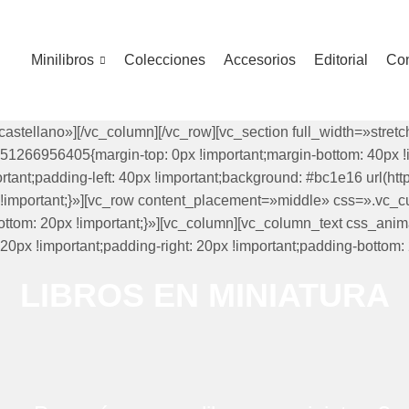
Minilibros
Colecciones
Accesorios
Editorial
Con
castellano»][/vc_column][/vc_row][vc_section full_width=»str
266956405{margin-top: 0px !important;margin-bottom: 40px !im
ortant;padding-left: 40px !important;background: #bc1e16 url(ht
) !important;}»][vc_row content_placement=»middle» css=».vc
bottom: 20px !important;}»][vc_column][vc_column_text css_ani
 !important;padding-right: 20px !important;padding-bottom: 20p
LIBROS EN MINIATURA